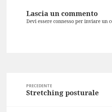
Lascia un commento
Devi essere
connesso
per inviare un 
Navigazione
articoli
PRECEDENTE
Stretching posturale
Articolo
precedente: