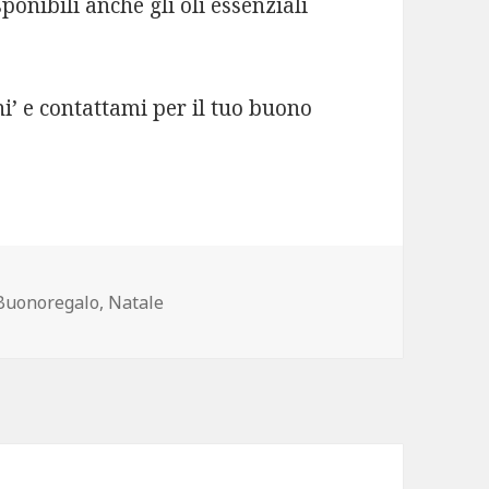
onibili anche gli oli essenziali
ni’ e contattami per il tuo buono
Tag
Buonoregalo
,
Natale