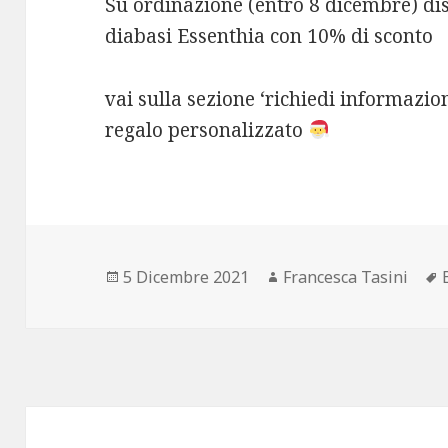
Su ordinazione (entro 8 dicembre) disp
diabasi Essenthia con 10% di sconto
vai sulla sezione ‘richiedi informazio
regalo personalizzato
Scritto
Autore
5 Dicembre 2021
Francesca Tasini
il