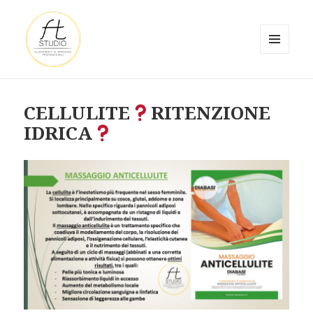
MENU
E
FT STUDIO
WIDGET
CELLULITE
RITENZIONE
IDRICA