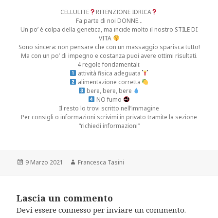
CELLULITE
RITENZIONE IDRICA
Fa parte di noi DONNE…
Un po’ è colpa della genetica, ma incide molto il nostro STILE DI
VITA
Sono sincera: non pensare che con un massaggio sparisca tutto!
Ma con un po’ di impegno e costanza puoi avere ottimi risultati.
4 regole fondamentali:
attività fisica adeguata
alimentazione corretta
bere, bere, bere
NO fumo
Il resto lo trovi scritto nell’immagine
Per consigli o informazioni scrivimi in privato tramite la sezione
“richiedi informazioni”
Scritto
Autore
9 Marzo 2021
Francesca Tasini
il
Lascia un commento
Devi essere
connesso
per inviare un commento.