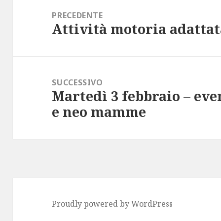
articoli
PRECEDENTE
Attività motoria adatta
Articolo
precedente:
SUCCESSIVO
Martedì 3 febbraio – eve
Articolo
e neo mamme
successivo:
Proudly powered by WordPress